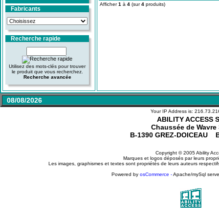
Afficher
1
à
4
(sur
4
produits)
Fabricants
Recherche rapide
Utilisez des mots-clés pour trouver
le produit que vous recherchez.
Recherche avancée
08/08/2026
Your IP Address is: 216.73.2
ABILITY ACCESS 
Chaussée de Wavre 
B-1390 GREZ-DOICEAU 
Copyright © 2005 Ability Ac
Marques et logos déposés par leurs proprié
Les images, graphismes et textes sont propriétés de leurs auteurs respectifs
Powered by
osCommerce -
Apache/mySql serve