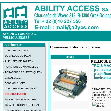
Accueil
»
Catalogue
»
- PELLICULEUSES -
Catégories
Choisissez votre pelliculeuse
- PLIEUSE DE PLAN -
- COUPEUSE DE PLAN -
Image
-
PELLICULE
- PLIEUSES DE PAPIER -
TROIS MAC
- AGRAFEUSES MANUELLES -
- pellicule
- AGRAFEUSES ELECTRIQUES -
- plastifieu
- laminateu
- EMBALLAGE -
- ASSEMBLEUSES -
- PLIEUSES AGRAFEUSES -
CARACTERISTI
Largeur utile : 
- PELLICULEUSES -
Vitesse max. : 4,
Epaisseur max.
- MASSICOTS ROGNEUSES -
Epaisseur du...
- CISAILLE ROGNEUSE IDEAL -
- COUPEUSES GRAND FORMAT -