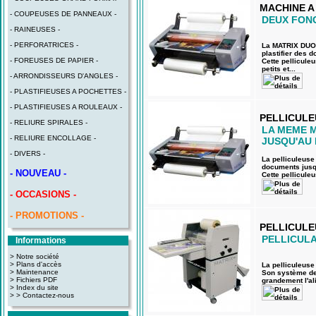
MACHINE A
- COUPEUSES DE PANNEAUX -
DEUX FONC
- RAINEUSES -
- PERFORATRICES -
La MATRIX DUO 
plastifier des 
- FOREUSES DE PAPIER -
Cette pellicule
petits et...
- ARRONDISSEURS D'ANGLES -
- PLASTIFIEUSES A POCHETTES -
- PLASTIFIEUSES A ROULEAUX -
PELLICULE
- RELIURE SPIRALES -
LA MEME M
- RELIURE ENCOLLAGE -
JUSQU'AU
- DIVERS -
La pelliculeuse
documents jusq
- NOUVEAU -
Cette pelliculeu
- OCCASIONS -
- PROMOTIONS -
PELLICULE
PELLICUL
Informations
> Notre société
> Plans d'accès
La pelliculeuse
>
Maintenance
Son système de 
>
Fichiers PDF
grandement l'al
>
Index du site
>
> Contactez-nous