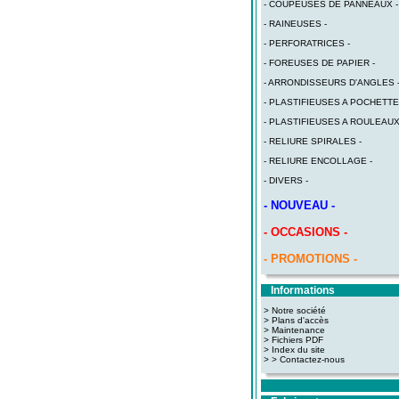
- COUPEUSES DE PANNEAUX -
- RAINEUSES -
- PERFORATRICES -
- FOREUSES DE PAPIER -
- ARRONDISSEURS D'ANGLES 
- PLASTIFIEUSES A POCHETTE
- PLASTIFIEUSES A ROULEAUX
- RELIURE SPIRALES -
- RELIURE ENCOLLAGE -
- DIVERS -
- NOUVEAU -
- OCCASIONS -
- PROMOTIONS -
Informations
> Notre société
> Plans d'accès
>
Maintenance
>
Fichiers PDF
>
Index du site
>
> Contactez-nous