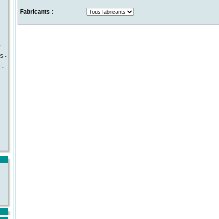
Fabricants :
-
S -
 -