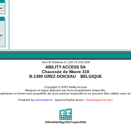
ver
.
Your IP Address is: 216.73.216.208
ABILITY ACCESS SA
Chaussée de Wavre 318
B-1390 GREZ-DOICEAU BELGIQUE
Copyright © 2005 Ability Access
Marques et logos déposés par leurs propriétaires respectifs.
aphismes et textes sont propriétés de leurs auteurs respectifs et ne peuvent être utilisés sans ac
Powered by
osCommerce -
Apache/mySql server -
Developped by Avi+
ihfvlo4hk28gc9337aqolc0ib2