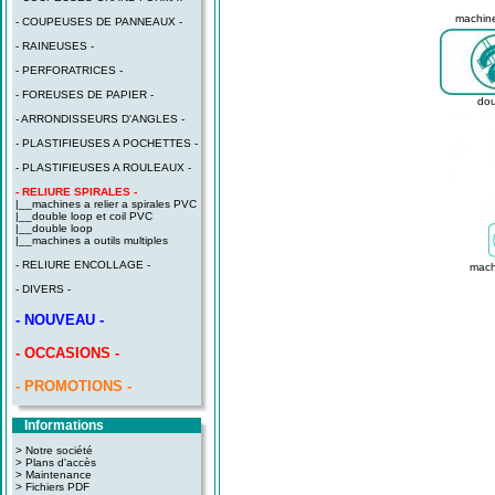
machine
- COUPEUSES DE PANNEAUX -
- RAINEUSES -
- PERFORATRICES -
- FOREUSES DE PAPIER -
dou
- ARRONDISSEURS D'ANGLES -
- PLASTIFIEUSES A POCHETTES -
- PLASTIFIEUSES A ROULEAUX -
- RELIURE SPIRALES -
|__
machines a relier a spirales PVC
|__
double loop et coil PVC
|__
double loop
|__
machines a outils multiples
- RELIURE ENCOLLAGE -
machi
- DIVERS -
- NOUVEAU -
- OCCASIONS -
- PROMOTIONS -
Informations
> Notre société
> Plans d'accès
>
Maintenance
>
Fichiers PDF