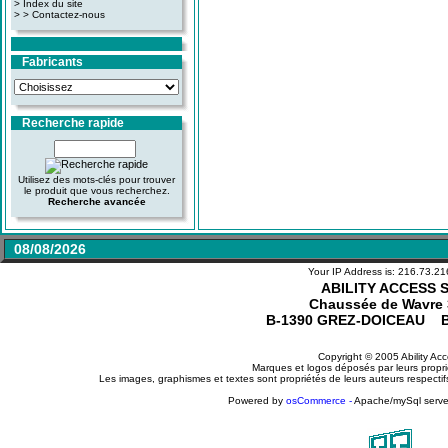
>
Index du site
>
> Contactez-nous
Fabricants
Recherche rapide
Utilisez des mots-clés pour trouver
le produit que vous recherchez.
Recherche avancée
08/08/2026
Your IP Address is: 216.73.2
ABILITY ACCESS 
Chaussée de Wavre 
B-1390 GREZ-DOICEAU 
Copyright © 2005 Ability Ac
Marques et logos déposés par leurs proprié
Les images, graphismes et textes sont propriétés de leurs auteurs respectifs
Powered by
osCommerce -
Apache/mySql serve