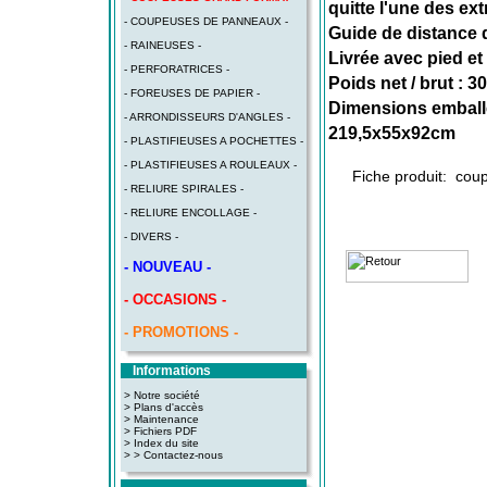
quitte l'une des ext
- COUPEUSES DE PANNEAUX -
Guide de distance 
- RAINEUSES -
Livrée avec pied et
- PERFORATRICES -
Poids net / brut : 3
- FOREUSES DE PAPIER -
Dimensions emballé
- ARRONDISSEURS D'ANGLES -
219,5x55x92cm
- PLASTIFIEUSES A POCHETTES -
- PLASTIFIEUSES A ROULEAUX -
Fiche produit:
coup
- RELIURE SPIRALES -
- RELIURE ENCOLLAGE -
- DIVERS -
- NOUVEAU -
- OCCASIONS -
- PROMOTIONS -
Informations
> Notre société
> Plans d'accès
>
Maintenance
>
Fichiers PDF
>
Index du site
>
> Contactez-nous