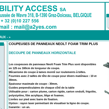
AUX -
»
COUPEUSES DE PANNEAUX NEOLT FOAM TRIM PLUS
DECOUPE DE PANNEAUX HORIZONTALE
Les coupeuses de panneaux Neolt Foam Trim Plus sont disponibles
en 125 ou 160cm de longueur de coupe.
-
Mécanisme de coupe à lames monté sur roulements à billes.
Fournies avec 2 tailles de tête de coupe pour divers matériaux : 10 et
30mm.
Epaisseur maximale de coupe : 30mm.
Guides perpendiculaires de chaque côté de la table
Utilisable pour : carton plume, carton rigide, carton ondulé, frigolite,
polystyrène, film acrylique, liège et foamex.
Livrées sur pied avec barre de fixation.
Option : rayon laser permettant de visualiser la ligne de coupe.
Garantie : un an.
 -