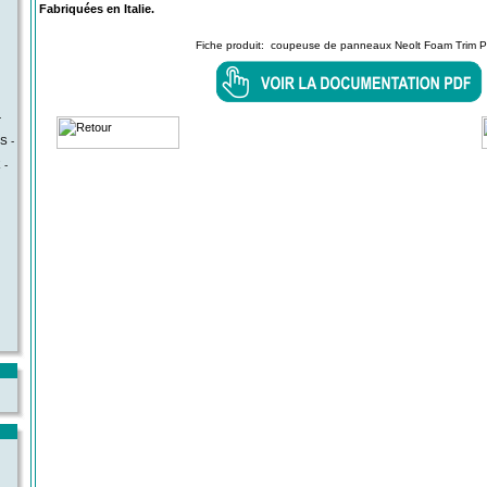
Fabriquées en Italie.
Fiche produit:
coupeuse de panneaux Neolt Foam Trim P
-
S -
 -