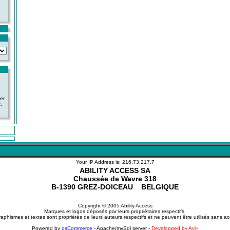
ver
.
Your IP Address is: 216.73.217.7
ABILITY ACCESS SA
Chaussée de Wavre 318
B-1390 GREZ-DOICEAU BELGIQUE
Copyright © 2005 Ability Access
Marques et logos déposés par leurs propriétaires respectifs.
aphismes et textes sont propriétés de leurs auteurs respectifs et ne peuvent être utilisés sans ac
Powered by
osCommerce -
Apache/mySql server -
Developped by Avi+