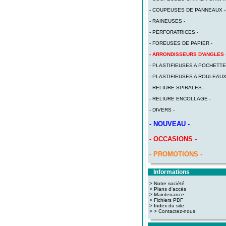
- COUPEUSES DE PANNEAUX -
- RAINEUSES -
- PERFORATRICES -
- FOREUSES DE PAPIER -
- ARRONDISSEURS D'ANGLES 
- PLASTIFIEUSES A POCHETTE
- PLASTIFIEUSES A ROULEAUX
- RELIURE SPIRALES -
- RELIURE ENCOLLAGE -
- DIVERS -
- NOUVEAU -
- OCCASIONS -
- PROMOTIONS -
Informations
> Notre société
> Plans d'accès
>
Maintenance
>
Fichiers PDF
>
Index du site
>
> Contactez-nous