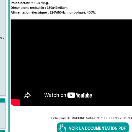
Poids net/brut : 63/78Kg.
Dimensions emballée : 130x49x68cm.
Alimentation électrique : 220V/50Hz monophasé, 400W.
-
S -
 -
Fiche produit:
MACHINE A ARRONIR LES COINS VICKING