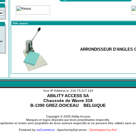
Voir aussi:
ver
.
ARRONDISSEUR D'ANGLES C
Your IP Address is: 216.73.217.143
ABILITY ACCESS SA
Chaussée de Wavre 318
B-1390 GREZ-DOICEAU BELGIQUE
Copyright © 2005 Ability Access
Marques et logos déposés par leurs propriétaires respectifs.
aphismes et textes sont propriétés de leurs auteurs respectifs et ne peuvent être utilisés sans ac
Powered by
osCommerce -
Apache/mySql server -
Developped by Avi+