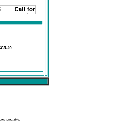
CR-40
cord préalable.