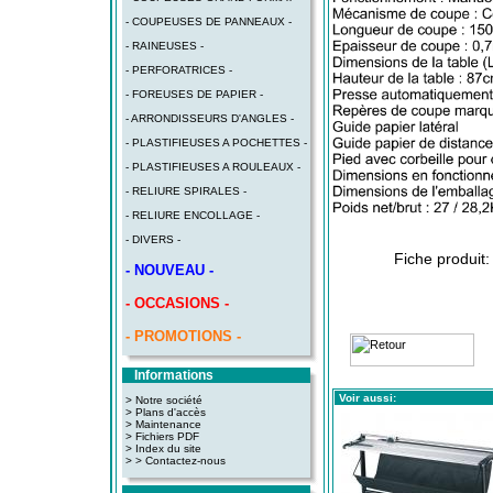
- COUPEUSES DE PANNEAUX -
- RAINEUSES -
- PERFORATRICES -
- FOREUSES DE PAPIER -
- ARRONDISSEURS D'ANGLES -
- PLASTIFIEUSES A POCHETTES -
- PLASTIFIEUSES A ROULEAUX -
- RELIURE SPIRALES -
- RELIURE ENCOLLAGE -
- DIVERS -
Fiche produit
- NOUVEAU -
- OCCASIONS -
- PROMOTIONS -
Informations
Voir aussi:
> Notre société
> Plans d'accès
>
Maintenance
>
Fichiers PDF
>
Index du site
>
> Contactez-nous